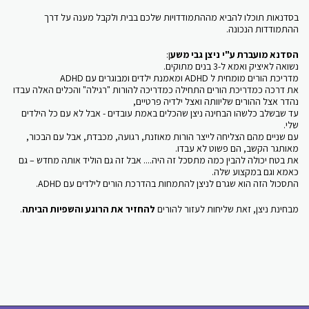
בסדנאות תוכלו להביא מההתמודדויות שלכם בבית ולקבל מענה על דרך
ההתמודדות הנכונה.
הסדנא מועברת ע"י ניצן גבי משע
ן:
נשואה לאיציק ואמא ל-3 בנים מתוקים.
מדריכת הורים מומחית ל ADHD ומאמנת ילדים ומבוגרים עם ADHD
את דרכה כמדריכת הורים התחילה כמדריכה להורות "רגילה" והכלים האלה עבדו
נהדר אצל ההורים שליוותה ואצל ילדיה פרטיים,
עד שבשלב כלשהו הבחינה ניצן שהכלים באמת עובדים - אבל לא עם כל הילדים
שלי.
עם שניים מהם הצליחה לייצר הורות מאוזנת, רגועה, מכבדת, אבל עם הבכור,
מאותגר הקשב, הם פשוט לא עבדו.
את בטח יכולה להבין כמה מתסכל זה היה.... אבל זה גם הוליד אותה מחדש – גם
כאמא וגם במקצוע שלה.
התסכול הזה הוא שגרם לניצן להתמחות בהדרכת הורים לילדים עם ADHD.
מבחינת ניצן, זאת שליחות לעזור להורים
להחזיר את הרוגע והשפיות הביתה
.