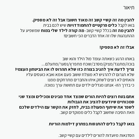
תיאור
להבין מה זה קשיי קשב זה מאוד חשוב! אבל זה לא מספיק.
בואו לקבל
כלים פרקטיים להתמודדויות
שיש לכם בבית
להבין מה זה
בכלל קשיי קשב-
מה קורה לילד שלי במוח
שמשפיע על
ההתנהגות שלו זה אחד הדברים הכי חשובים!
אבל! זה לא מספיק!
באותו הרגע כשאתה עומד מול הילד והוא שוב
בוכה/מתנגד/מציק/מסרב/שוכח מתפרץ/נסער/מתעלם....
צריך לדעת איך להגיב בצורה כזו שלא תהרוס לו את הביטחון העצמי!
שלא תגרום לו להרגיש לא מוצלח ששוב פעם אמא ואבא כועסים עליו
והאחים לא רוצים לשחק איתו והחברים מתרחקים ממנו
כי בדרך הזו- אנחנו מגדלים ילדים עם תחושת ערך נמוכה.
אתם בטח רוצים להיות הורים שמצד אחד מבינים ומכילים ומצד שני
סמכותיים שיודעים להציב את הגבולות
לשפר את שיתוף הפעולה בבית, לחזק את הקשר עם הילדים שלכם
וזאת הסיבה שחשוב לקבל כלים ממוקדים קשב.
בואו לקבל כלים להתנסות בפתרון דילמות הוריות
הסדנאות מיועדות להורים לילדים עם קשיי קשב.