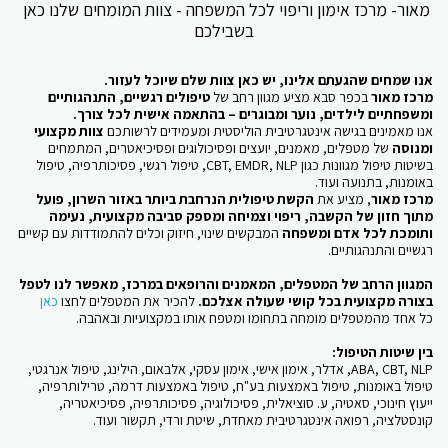
מאור- מרכז אימון וריפוי לכל המשפחה - צוות המומחים שלנו כאן 
בשבילכם
אנו שמחים שהגעתם אלינו, יש כאן צוות שלם שיוכל לעזור.
מרכז מאור
בכפר סבא מציע מגוון רחב של
ט
יפולים רגשיים, התנהגותיים
ומשפחתיים לילדים, נוער ומבוגרים – בהתאמה אישית לכל צורך.
אנו מאמינים בגישה אינטגרטיבית הוליסטית ומעמידים לרשותכם
צוות מקצועי
ומנוסה
של מטפלים, מאמנים, יועצים ופסיכולוגים ופסיכיאטרים, המתמחים
בשיטות טיפול מגוונות כגון CBT, EMDR, NLP, טיפול רגשי, פסיכותרפיה, טיפול
באומנות, בתנועה ועוד.
מרכז מאור
, מציע את
הקשת טיפולית הנרחבת ביותר באזור השרון, פועל
מתוך חזון של הקשבה, ריפוי וצמיחה
ומספק סביבה מקצועית, נעימה
ותומכת לכל אדם ומשפחה
המבקשים שינוי, חיזוק וכלים להתמודדות עם קשיים
רגשיים והתנהגותיים.
המגוון הרחב של המטפלים, המאמנים והרופאים במרכז, מאפשר לנו לטפל
בצורה מקצועית בכל קושי שעולה אצלכם.
להכיר את המטפלים לחצו
כאן
כל אחד מהמטפלים מומחה בתחומו ומטפח אותו במקצועיות ובאהבה.
בין שיטות הטיפול:
ABA, CBT, NLP, אדלר, אימון אישי, אימון עסקי, אלבאום, הילינג, טיפול אנרגטי,
טיפול באומנות, טיפול באמצעות בע"ח, טיפול באמצעות דרמה, טרילותרפיה,
ייעוץ חינוכי, סאטיה, ע. סוציאלית, פסיכולוגיה, פסיכותרפיה, פסיכיאטריה,
קונסטלציה, רפואה אינטגרטיבית מאחדת, שיטת ורדי, תקשור ועוד.