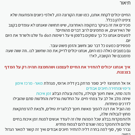
תיאור
החיים יכולים לקחת אותנו, כמו שנת הקורונה הזו, לאלפי כיוונים והפתעות שלא
ציפינו להן בכלל.
מכירים את זה בעיקר בתקופה האחרונה, שיש תחושה שאנחנו לא עומדים בקצב
של האירועים, או מחמיצים לרוב דברים מהותיים?
לפעמים אנחנו כל כך עסוקים בלסמן ווי על רשימות הTo do שלנו ולשרוד את היום
יום.
מפסידים כמעט כל דבר טוב וחשוב והזמן פשוט עובר.
גם במצבים כאלה כמו היום, אנחנו יכולים לדייק את מה שחשוב לנו...וזה שווה שעה
מזמנכם של הקשבה, לא?!
איך אנחנו יכולים להחזיר את החיים לעצמנו ושהחמצה תהיה רק על המדף
בצנצנת.
אז אל תחמיצו! לייב סופר מרתק בין דליה ארוסי, מנהלת
מאור- מרכז אימון
וריפוי
ו
מחזירה חיוכים אבודים
ודנה סתוי, אשת חינוך וקהילה, צלמת ובעלת הבלוג
זמן איכות
שיחה מלב אל לב על צמתי חיים. על החלטות גורליות והחלטות סתם שהובילו
לדרכים מיוחדות.
מה הוביל את דנה להפוך מאשת חינוך לבלוגרית טיולים, ולצאת להרפתקאות
מחוץ לגבולות שלה,
ולהתמקדות בבלוג שכל המהות שלו זה לעודד אנשים לפנות זמן איכות בחיים
שלהם ולהתמקד במה שגורם להם לצמוח מחדש.
נברר סוף, סוף למה בחרה דליה להחזיר חיוכים אבודים ואיך זה קשור למאור הגדול
בחייה,