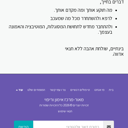
דברים בחייך,
מה תוקע אותך ומה מקדם אותך.
לרפא ולהשתחרר מכל מה שמעכב
ולהתחבר מחדש לתחושת המסוגלות, המוטיבציה והאמונה
בעצמך.
בינתיים, שולחת אהבה ללא תנאי
אדווה.
בית
מי אנחנו
טיפולים רגשיים
צרו עמי קשר
המומחים שלנו
עוד
מאור-מרכז אימון וריפוי
זכויות יוצרים © 2026 כל הזכויות שמורות
תנאי שימוש
הירשם