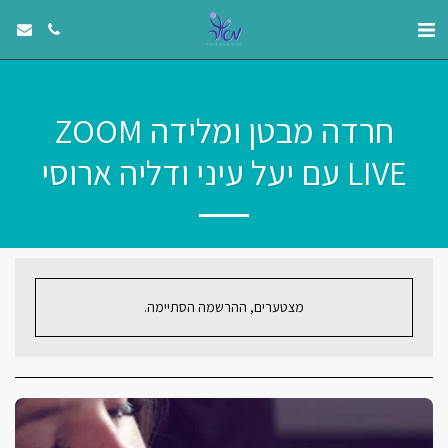
חרדה מבטן ומלידה ZOOM
LIVE עם יעל עיני ודליה ארוסי
מצטערים, ההרשמה הסתיימה.