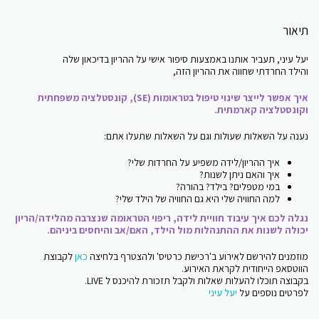
תיאור
יעל עיני, תעביר אותנו באמצעות סיפור אישי על ההריון בדיכאון שלה
והילד החרדתי שחווה את ההריון הזה,
איך אפשר לייצר שינוי טיפול בטראומות (SE), קונסטלציה משפחתית
וקונסטלציה קארמתית.
נענה על השאלות שעולות וגם על השאלות שתעלו אתם:
איך ההריון/לידה משפיע על החרדות שלי?
איך והאם ניתן לשנות?
במי מטפלים? בילד? בהורה?
למה החוויה שלי היא גם החוויה של הילד שלי?
נגלה לכם איך עיבוד חוויית לידה, ריפוי הטראומה שנצרבה מהלידה/הריון
יכולה לשנות את ההתנהלות מול הילד, האם/אב והיחסים ביניהם.
מוזמנים להירשם לאירוע ב'רכישת כרטיס' ולהצטרף בלחיצה
כאן
לקבוצת
הווטסאפ הייחודית לקראת האירוע.
בקבוצה תוכלו להעלות שאלות ולקבל תזכורת להיכנס ל LIVE.
לפרטים נוספים על
יעל עיני