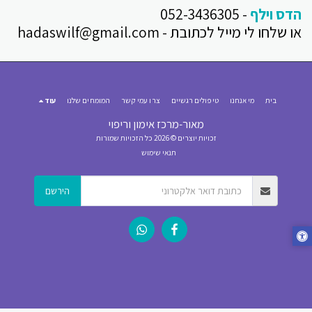
הדס וילף
- 052-3436305
או שלחו לי מייל לכתובת - hadaswilf@gmail.com
בית
מי אנחנו
טיפולים רגשיים
צרו עמי קשר
המומחים שלנו
עוד
מאור-מרכז אימון וריפוי
זכויות יוצרים © 2026 כל הזכויות שמורות
תנאי שימוש
הירשם