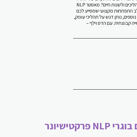
להפוך למקצועיים יותר? להטמיע תהליכים ולשנות חיים? מאסטר NLP
ב הבא בלימודי ה- NLP. שלב התפתחות מקצועי שמסייע לכם
נוספים, נותן דגש על תהליכי עומק,
חייה קבוצתית. עם הדס וילף –