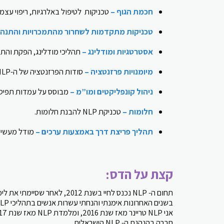
חכמת הגוף –
טכניקות לטיפול באלרגיות, ריפוי עצמ
טכניקות מתקדמות לשחרור מהתמכרויות והתנהגוי
אסטרטגיות ומודלינג –
תהליכי מודלינג, הפקת והת
מיומנויות פרזנטציה –
סודות הפרזנטציה של ה-NLP, שימוש באמצעים מודעים ולא מודעים להעברת מסרים.
ניהול קונפליקטים ומו”מ –
מבוסס על עמדות תפיס
חלומות –
טכניקת NLP להבנת חלומות.
תהליך פריצת דרך באמצעות ערכים –
מודל מעשי ל
קצת על הדס:
תחום ה- NLP נכנס לחיי בשנת 2012, לאחר שסיימתי את לימודי האימון באוניברסיטת חיפה.
בשנים האחרונות אימנתי והנחתי עשרות אנשים בתהליכי NLP מרגשים.
אני NLP טריינר מאז שנת 2016, ומלמדת NLP מאז שנת 2017 במכללת כרכור לרפואה משלימה גם בקורסים שלי בכפר סבא.
חברה בהנהגת ה- NLP הישראלית.