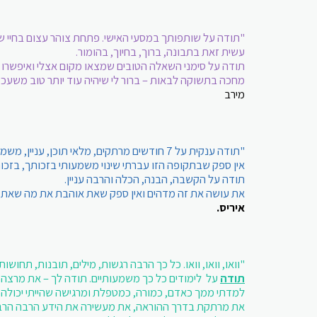
"תודה על שותפותך במסעי האישי. פתחת צוהר עצום בחיי שא
עשית זאת בתבונה, ברוך, בחיוך, בהומור.
תודה על סימני השאלה הטובים שמצאו מקום אצלי ואיפשרו ר
מחכה בתשוקה לבאות – ברור לי שיהיה עוד יותר טוב משעכשי
מירב
"תודה ענקית על 7 חודשים מרתקים, מלאי תוכן, עניין, משמעות.
אין ספק שבתקופה הזו עברתי שינוי משמעותי בזכותך, בזכו
תודה על הקשבה, הבנה, הכלה והרבה עניין.
את עושה את זה מדהים ואין ספק שאת אוהבת את מה שאת 
איריס.
"וואו, וואו, וואו. כל כך הרבה רגשות, מילים, תובנות, תחו
תודה
על לימודים כל כך משמעותיים. תודה לך – את מרצה ב
למדתי ממך כאדם, כמורה, כמטפלת ומרגישה שהייתי יכולה ל
את מרתקת בדרך ההוראה, את מעשירה את הידע הרבה הרבה מע