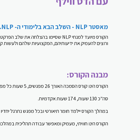
עם הדס ווילף
מאסטר NLP - השלב הבא בלימודי ה- NLP.
הקורס מיועד למנחי NLP שסיימו בהצלחה את שלב הפרקטישיונר (במוסדות המוכרים על ידי לשכת ה- NLP הישראלית)
ורוצים להעמיק את ידיעותיהם, המקצועיות שלהם ולעשות ק
מבנה הקורס:
הקורס הינו קורס הסמכה האורך 26 מפגשים, 5 שעות כל מפגש.
סה"כ 130 שעות, 174 שעות אקדמיות.
במהלך הקורס יילמד חומר תיאורטי ובכל מפגש נתרגל יחדיו
הקורס הינו חוויתי, מעמיק ומאפשר עבודה תהליכית במהלכו.