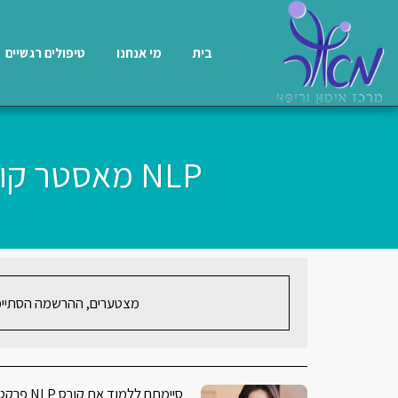
בית
מי אנחנו
טיפולים רגשיים
NLP מאסטר קורס מטפלים בוגרי NLPפרקטישיונר - הדס ווילף
מצטערים, ההרשמה הסתיימ
סיימתם לל