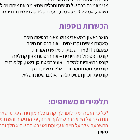
אני מאמינה בכח של הגישה והכלים שהיא מביאה איתה ויכולה להעיד מנס
נשואה, אמא ל-3 מקסימים, בעלת קליניקה פרטית בכפר סבא, מרתוניסטית.
הכשרות נוספות
תואר ראשון במשאבי אנוש מאוניברסיטת חיפה
מאמנת אישית וקבוצתית – אוניברסיטת חיפה
מאמנת mBIT – טכניקת שלושת המוחות
קורס בפסיכולוגיה חיובית – אוניברסיטת צפון קרולינה
קורס בתיאוריות למידה – אוניברסיטת סן דיאגו, קליפורניה
קורס על המח והמרחב – אוניברסיטת דיוק
קורס על זכרון ופסיכולוגיה – אוניברסיטת ווסליאן
תלמידים משתפים:
"כל כך הרבה יש לי לומר לך. קודם כל המון תודה על מי שאת
תודה לך על הידע הרב שחלקת איתנו, על הרגישות והשיתופי
ההשפעה שלך על חיי היא עצומה ואני בטוחה שהיא תלך ותת
מ
עיין.