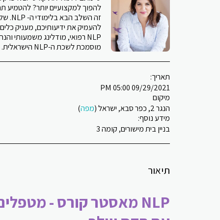
זה השל
להעמיק את ידיעותיכם, מעניק כלים 
NLP רפואי, מודלינג משמעותי והנ
מוסמכת לשכת ה-NLP הישראלית.
תאריך:
09/29/2021 05:00 PM
מיקום
הנגר 2, כפר סבא, ישראל (
מפה
)
מידע נוסף:
בניין בית מישורים, קומה 3
תיאור
NLP מאסטר קורס - מטפלים בוגרי NLP פרקטישיונר