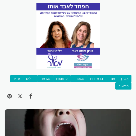
אובדן
פחד
התמדדות
משפחה
טראומות
מלחמה
חיילים
סדיר
מילואים