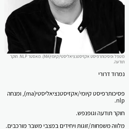
מטפל ופסיכותרפיסט אקזיסטנציאליסטי/קיומי(MA). מאסטר NLP. חוקר
תודעה.
נמרוד דרורי
פסיכותרפיסט קיומי/אקזיסטנציאליסטי(ma), ומנחה
nlp.
חוקר תודעה וגופנפש.
מלווה משפחות/זוגות ויחידים במצבי משבר מורכבים.