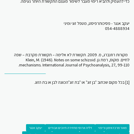
כדי להעמיק ולהביא ריפוי מעבר לשיפור מעצם התקשורת היותר נעימה.
יעקב אנגר - פסיכותרפיסט, מטפל זוגי ומיני
054-4888934
מקורות רוזנברג, מ. 2009. תקשורת לא אלימה – תקשורת מקרבת – שפה
לחיים. פוקוס, רמת גן. Klein, M. (1946). Notes on some schizoid
mechanisms. International Journal of Psychoanalysis, 27, 99-110.
[1] בכל מקום שכתוב "בן זוג" או "בת זוג"הכוונה לבן או בת הזוג.
מאור מרכז אימון וריפוי
דליה ארוסי מחזירה חיוכים אבודים
יעקב אנגר