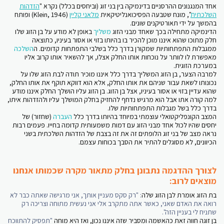
אחד המנגנונים ההרסניים בדינמיקה בין בני זוג (וביחסים בכלל) נקרא "
הזדהות
השלכתית
", מונח שטבעה הפסיכואנליטיקאית
מלאני קליין
(Klein, 1946) ופותח
בהמשך על ידי תאורטיקנים שונים.
הדינמיקה מתחילה בכך שאחד מבני הזוג
משליך
באופן לא מודע על בן הזוג שלו
חלק מתוכו שהוא איננו מוכן להכיר בו בהיותו בזוי או אסור בעיניו, כתוצאה
ממגבלות התפתחותיות שמקורן בדרך כלל בשלבי התפתחות קדומים. ה
השלכה
מאפשרת לו לוותר על נוכחות אותו החלק אצלו, אך להשאיר אותו קרוב אליו
במערכת הזוגית.
למרבה הצער, בן הזוג המשליך בדרך כלל איננו מוכיר תודה לבת הזוג שלו על
נכונותו לשאת עבור שניהם את אותו החלק, אלא הוא דווקא תוקף את אותו החלק,
שהוא עדיין בזוי או אסור בעיניו, אצל בן הזוג. בן הזוג עליו הושלך החלק איננו מודע
למה קורה אתו אבל הוא מרגיש נדחף להחזיק בחלק המושלך עליו ולהזדהות איתו,
בדרך כלל בשל מגבלות התפתחותיות שלו.
המצב הקונפליקטואלי עוצמתי במיוחד בהיותו בדרך כלל
העברה
(שחזור) של
יחסים שהיו לכול אחד מבני הזוג עם דמות משמעותית קדומה בחייו. פעמים רבות
נראה מצב של בני זוג הלופתים זה את זה בצבת של הזדהות השלכתית בשני
הכיוונים, לא מסוגלים להתיר את הסבך בכוחות עצמם.
לצורך ההדגמה נתבונן בחלק מתאור מקרה שכמותו אנחנו
מוצאים לרוב:
בת הזוג אומרת לבן הזוג שלה
: "רק סקס מעניין אותך, אני מרגישה שאתה כבר לא
רואה את האדם שאני, כאשר אתה מתקרב אלי אני נעשית מתוחה וצריכה רק
שתניח לי בעניין הזה".
בן זוגה חווה זאת כהאשמה ומסביר שזה איננו נכון, ואז היא מוחה
"תפסיק להתווכח