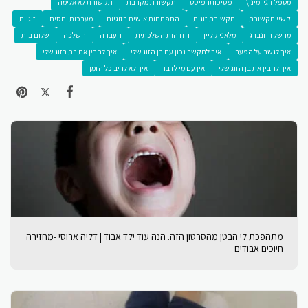
מטפל זוגי ומיני\
פסיכותרפיסט
תקשורת מקרבת
תקשורת לא אלימה
קשיי תקשורת
תקשורת זוגית
התפתחות אישית בזוגיות
מערכות יחסים
זוגיות
מרשל רוזנברג
מלאני קליין
הזדהות השלכתית
העברה
השלכה
שלום בית
איך לגשר על הפער
איך לתקשר נכון עם בן הזוג שלי
איך להבין את בת בזוג שלי
איך להבין את בן הזוג שלי
אין עם מי לדבר
איך לא לריב כל הזמן
מתהפכת לי הבטן מהסרטון הזה. הנה עוד ילד אבוד | דליה ארוסי -מחזירה
חיוכים אבודים