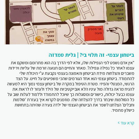
ביטחון עצמי- זה תלוי בי? | גלית סמדזה
"אין אדם נשפט לפי הנפילות שלו, אלא לפי הדרך בה הוא מתרומם ומשקם את
עצמו לאחר כל נפילה ונפילה". מאחר והחיים הם תנועה זורמת של עליות וירידות
משברים והצלחות מידת הביטחון והאמונה בעצמי נקבעת ע"י היכולת שלי
להתמודד. ביטחון עצמי הוא אחד הגורמים שהכי משפיעים על חיינו. על הצד
הרגשי, המנטלי והפיזי. מטרת הטיפול במקרה של ביטחון עצמי נמוך היא למעשה
להניח מראה גדולה מול עיניו הלא אובייקטיביות של הילד ולעזור לו לראות את
עצמו כבעל יכולות, כישורים ומסוגלות כך שיוכל להתמודד וללמוד לעלות שוב על
כל הסולמות שיבחר בדרך להצלחה שלו. מוזמנים לקרוא איך בעזרת 'סולמות
וחבלים' הצלחנו לשפר את הביטחון העצמי של ילדה צעירה שהיתה בתחושת
כישלון מתמיד.
קרא עוד