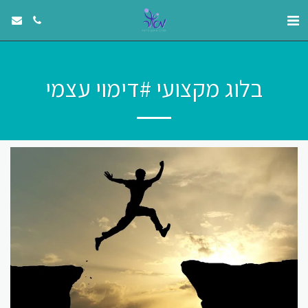
בלוג מקצועי #דימוי עצמי