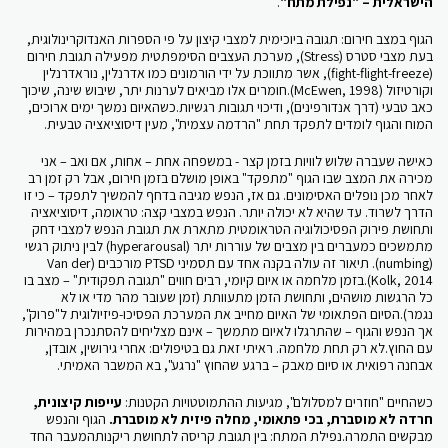
הישראלית – "נפילת מתח"
.
הגוף במצב חירום: תגובה ביוכימית למצבי קיצון על פי הספרות האנדוקרינולוגית,
בעת מצבי סטרס (Stress), מערכת העצבים הסימפתטית מפעילה תגובת חירום
(fight-flight-freeze), אשר מתווכת על ידי הורמונים כמו אדרנלין, נוראדרנלין
וקורטיזול (McEwen, 1998).חומרים אלו מביאים לערנות יתר, שיבוש שינה, שיכוך
כאב טבעי (דרך אנדורפינים), ודיכוי תגובות רגשיות.כשהאיום נמשך ימים ארוכים,
המוח והגוף לומדים לתפקד תחת "הרדמה עצמית", מעין דיסוציאציה טבעית.
כאישה שעברה שלוש לוויות בזמן קצר - במשפחה אחת – אחות, אם ואב – אני
מכירה את המצב שבו הגוף "מתפקד" באופן מושלם בזמן חירום, אבל רק זמן רב
לאחר מכן נופלים האסימונים. גם אז, הנפש מגיבה בדחף להמשיך לתפקד – כי זו
הדרך לשרוד. עד שהיא לא יכולה יותר. הנפש במצבי קצה: טראומה, דיסוציאציה
ותחושת פירוק הפסיכולוגיה הטראומטית מתארת את תגובת הנפש למצבי דחק
מתמשכים כמעברים בין מצבים של עוררות יתר (hyperarousal) לבין ניתוק רגשי
(numbing). תיאור זה עולה בקנה אחד עם תסמיני PTSD מורכבים (Van der
Kolk, 2014).בזמן מלחמה או איום קיומי, רבים חווים "תגובה תפקודית" – מצב בו
כל הרגשות מושהים, ותחושת הזמן מתעוותת (זמן שעובר מהר מדי או לא
נגמר).הסיום הפתאומי של האיום מחייב את המערכת הפסיכו-פיזיולוגית ל"פרוק",
אך הנפש והגוף – שהתרגלו לאיום מתמשך – אינם מצליחים להסתנכרן במהירות
עם החוץ.לא רק תחת מלחמה. ראיתי זאת גם בטיפולים: אחרי גירושין, אובדן,
אבחנה רפואית או סיום מאבק – ברגע שהחוץ "נרגע", בא המשבר האמיתי.
כשהחיים "חוזרים למסלולם", מגיעות ההתמוטטויות הקטנות:
עייפות קיצונית,
חרדה לא מוסברת, בכי פתאומי, מחלה פיזית לא מוסברת.
הגוף והנפש
מבקשים התמרה.נפילת המתח: בין תגובת קריסה לתחושת ריקנותהמעבר החד