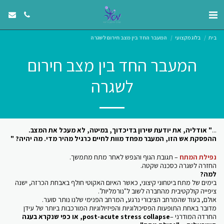
בית
בלוג מקצועי
המעבר החד בין מצב חירום לשגרה
המעבר החד בין מצב חירום
לשגרה
...
" אודליה, את יודעת שירון בדיכדוך, במיטה, לא מעכל את המצב.
ההפסקת אש הזו, המעבר מפחד מוות לחיים כרגיל מהיר מדי. מה יהיה? "
נפילת המתח
– תגובת הגוף והנפש לאחר מתח מתמשך.
החזרה לשגרה כסכנה שקטה.
למה?
בימים של מתח ביטחוני קיצוני, כאשר האיום האקוטי חולף באבחת הכרזה, ישנה
ציפייה קולקטיבית מהחברה לשוב ל"נורמליות".
אולם, בעוד שהמרחב הציבורי נרגע, המרחב הפנימי שלנו נותר סוער.
מדובר באחת התופעות הפסיכולוגיות והפיזיולוגיות המורכבות ביותר של עידן
החרדה המודרני –
post-acute stress collapse, או כפי שנקרא בעגה