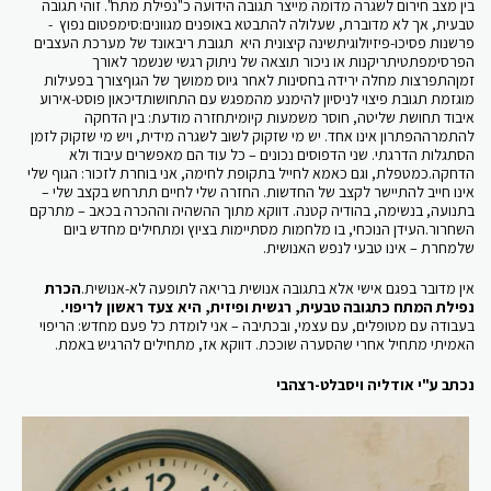
בין מצב חירום לשגרה מדומה מייצר תגובה הידועה כ"נפילת מתח". זוהי תגובה
טבעית, אך לא מדוברת, שעלולה להתבטא באופנים מגוונים:סימפטום נפוץ -
פרשנות פסיכו-פיזיולוגיתשינה קיצונית היא תגובת ריבאונד של מערכת העצבים
הפרסימפתטיתריקנות או ניכור תוצאה של ניתוק רגשי שנשמר לאורך
זמןהתפרצות מחלה ירידה בחסינות לאחר גיוס ממושך של הגוףצורך בפעילות
מוגזמת תגובת פיצוי לניסיון להימנע מהמפגש עם התחושותדיכאון פוסט-אירוע
איבוד תחושת שליטה, חוסר משמעות קיומיתחזרה מודעת: בין הדחקה
להתמרההפתרון אינו אחד. יש מי שזקוק לשוב לשגרה מידית, ויש מי שזקוק לזמן
הסתגלות הדרגתי. שני הדפוסים נכונים – כל עוד הם מאפשרים עיבוד ולא
הדחקה.כמטפלת, וגם כאמא לחייל בתקופת לחימה, אני בוחרת לזכור: הגוף שלי
אינו חייב להתיישר לקצב של החדשות. החזרה שלי לחיים תתרחש בקצב שלי –
בתנועה, בנשימה, בהודיה קטנה. דווקא מתוך ההשהיה וההכרה בכאב – מתרקם
השחרור.העידן הנוכחי, בו מלחמות מסתיימות בציוץ ומתחילים מחדש ביום
שלמחרת – אינו טבעי לנפש האנושית.
אין מדובר בפגם אישי אלא בתגובה אנושית בריאה לתופעה לא-אנושית.
הכרת
נפילת המתח כתגובה טבעית, רגשית ופיזית, היא צעד ראשון לריפוי.
בעבודה עם מטופלים, עם עצמי, ובכתיבה – אני לומדת כל פעם מחדש: הריפוי
האמיתי מתחיל אחרי שהסערה שוככת. דווקא אז, מתחילים להרגיש באמת.
נכתב ע"י אודליה ויסבלט-רצהבי