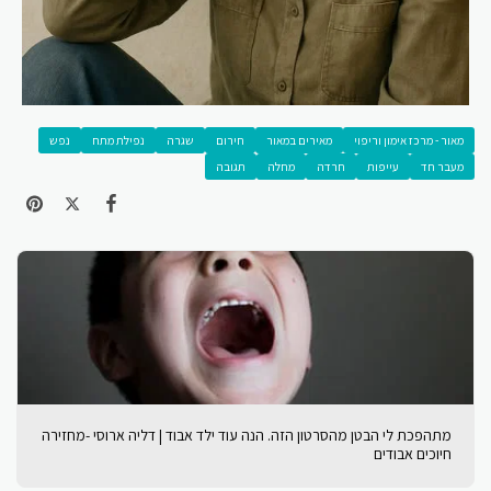
מאור - מרכז אימון וריפוי
מאירים במאור
חירום
שגרה
נפילת מתח
נפש
מעבר חד
עייפות
חרדה
מחלה
תגובה
מתהפכת לי הבטן מהסרטון הזה. הנה עוד ילד אבוד | דליה ארוסי -מחזירה
חיוכים אבודים